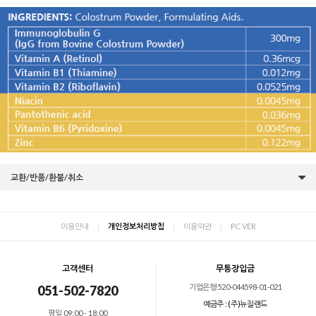
교환/반품/환불/취소
이용안내
|
개인정보처리방침
|
이용약관
|
PC VER
고객센터
무통장입금
기업은행 520-044598-01-021
051-502-7820
예금주 : (주)뉴질랜드
평일 09:00 - 18:00