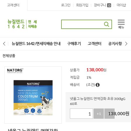
고객센터
로그인
회원가입
장바구니
마이샵
|
|
|
0
뉴질랜드 1642/면세직배송 안내
구매후기
고객센터
공지사항
전체상품
138,000
상품가
원
적립금
1%
배송비
(조건)
넷올그 뉴질랜드 면역강화 초유 300lgG
60포
138,000
원
+1
-1
넷올그 뉴질랜드 면역강화