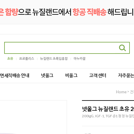
초유
프로폴리스
뉴질랜드 초록입홍합
마누카꿀
2/면세직배송 안내
넷올그
비올그
고객 센터
자주묻
>
Home
전
넷올그 뉴질랜드 초유 200I
200IgG, IGF-1, TGF-β1 청정 뉴