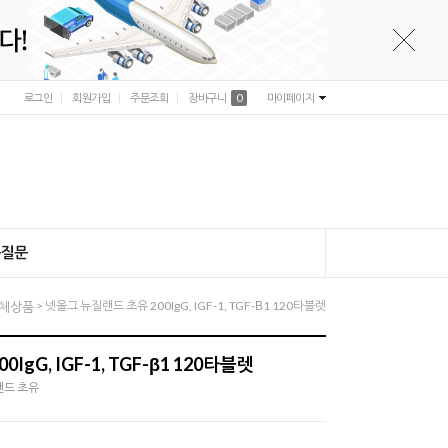
로그인
회원가입
주문조회
장바구니
0
마이페이지
는질문
> 넷올그 뉴질랜드 초유 200IgG, IGF-1, TGF-Β1 120타블렛
체상품
gG, IGF-1, TGF-β1 120타블렛
질랜드 초유