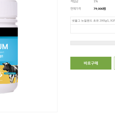
적립금
1%
판매가격
79,000
원
넷올그 뉴질랜드 초유 200IgG, IGF-
바로구매