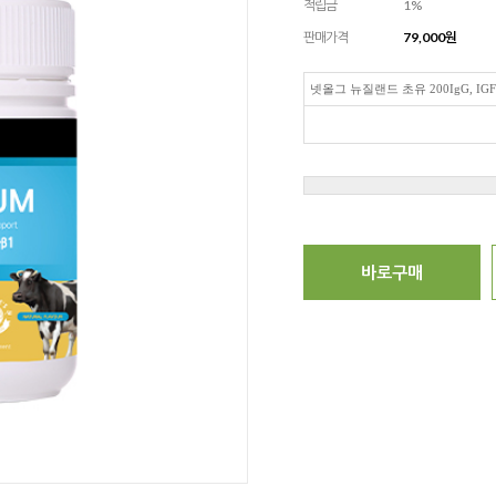
적립금
1%
판매가격
79,000
원
넷올그 뉴질랜드 초유 200IgG, IGF-
바로구매