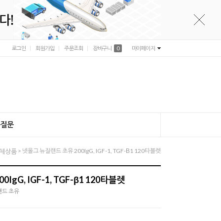
로그인
회원가입
주문조회
장바구니
0
마이페이지
는질문
> 넷올그 뉴질랜드 초유 200IgG, IGF-1, TGF-Β1 120타블렛
체상품
gG, IGF-1, TGF-β1 120타블렛
질랜드 초유