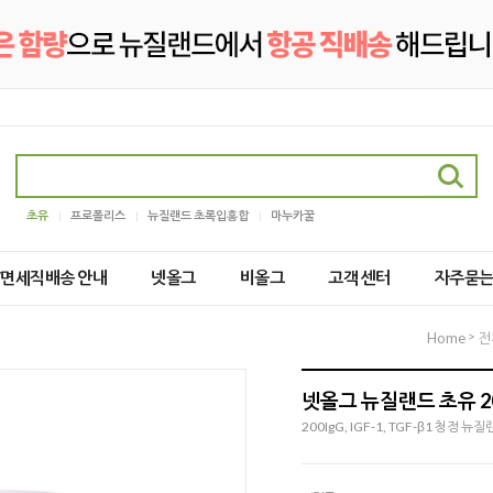
초유
프로폴리스
뉴질랜드 초록입홍합
마누카꿀
2/면세직배송 안내
넷올그
비올그
고객 센터
자주묻
>
Home
전
넷올그 뉴질랜드 초유 200I
200IgG, IGF-1, TGF-β1 청정 뉴