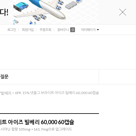
로그인
회원가입
주문조회
장바구니
0
마이페이지
는질문
> 6PK 15% 넷올그 브라이트 아이즈 빌베리 60,000 60캡슐
/빌베리
이트 아이즈 빌베리 60,000 60캡슐
아닌 함량 105mg->161.7mg으로 업그레이드