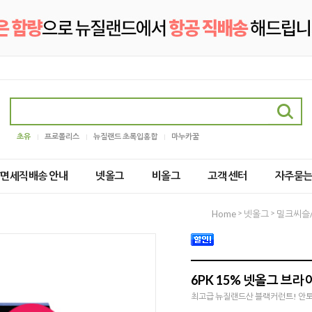
초유
프로폴리스
뉴질랜드 초록입홍합
마누카꿀
2/면세직배송 안내
넷올그
비올그
고객 센터
자주묻
>
>
Home
넷올그
밀크씨슬
6PK 15% 넷올그 브라
최고급 뉴질랜드산 블랙커런트! 안토시