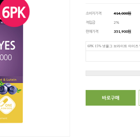
소비자가격
414,000원
적립금
2%
판매가격
351,900
원
6PK 15% 넷올그 브라이트 아이즈 빌
바로구매