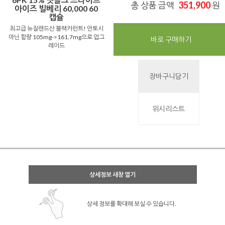
351,900
총 상품 금액
원
아이즈 빌베리 60,000 60
캡슐
최고급 뉴질랜드산 블랙커런트! 안토시
아닌 함량 105mg->161.7mg으로 업그
바로 구매하기
레이드
장바구니담기
위시리스트
상세정보 새창 열기
상세 정보를 확대해 보실 수 있습니다.