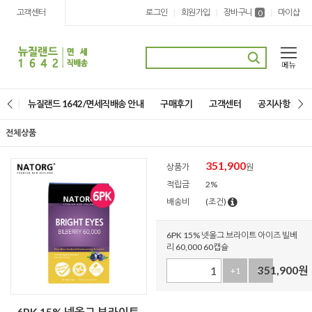
고객센터
로그인
회원가입
장바구니
마이샵
|
|
|
0
뉴질랜드 1642/면세직배송 안내
구매후기
고객센터
공지사항
전체상품
351,900
상품가
원
적립금
2%
배송비
(조건)
6PK 15% 넷올그 브라이트 아이즈 빌베
리 60,000 60캡슐
351,900
원
+1
-1
6PK 15% 넷올그 브라이트