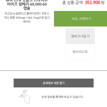
351,900
총 상품 금액
원
아이즈 빌베리 60,000 60
캡슐
최고급 뉴질랜드산 블랙커런트! 안토시
아닌 함량 105mg->161.7mg으로 업그
바로 구매하기
레이드
장바구니담기
위시리스트
상세정보 새창 열기
상세 정보를 확대해 보실 수 있습니다.