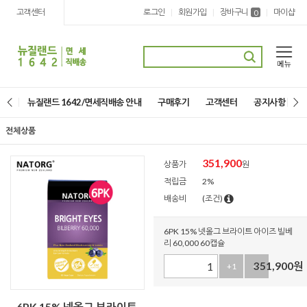
고객센터
로그인
회원가입
장바구니
마이샵
|
|
|
0
뉴질랜드 1642/면세직배송 안내
구매후기
고객센터
공지사항
전체상품
351,900
상품가
원
적립금
2%
배송비
(조건)
6PK 15% 넷올그 브라이트 아이즈 빌베
리 60,000 60캡슐
351,900
원
+1
-1
6PK 15% 넷올그 브라이트