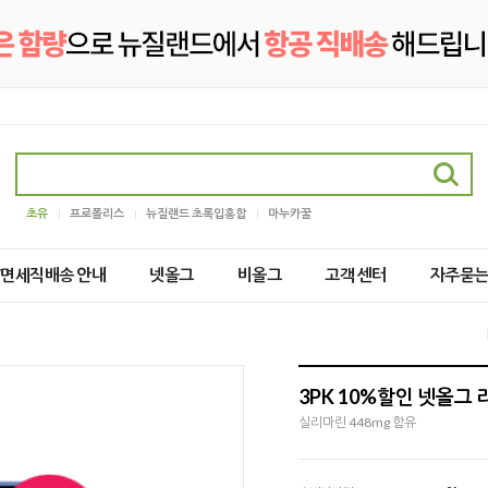
초유
프로폴리스
뉴질랜드 초록입홍합
마누카꿀
2/면세직배송 안내
넷올그
비올그
고객 센터
자주묻
3PK 10%할인 넷올그
실리마린 448mg 함유