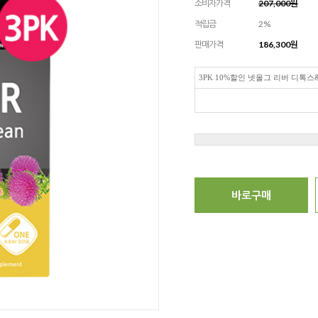
소비자가격
207,000원
적립금
2%
판매가격
186,300
원
3PK 10%할인 넷올그 리버 디톡스
바로구매