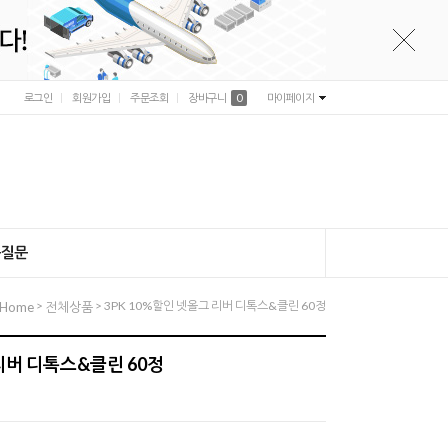
로그인
회원가입
주문조회
장바구니
0
마이페이지
는질문
>
> 3PK 10%할인 넷올그 리버 디톡스&클린 60정
Home
전체상품
 리버 디톡스&클린 60정