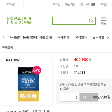
고객센터
로그인
회원가입
장바구니
마이샵
|
|
|
0
뉴질랜드 1642/면세직배송 안내
구매후기
고객센터
공지사항
전체상품
402,900
상품가
원
적립금
1%
배송비
(조건)
6PK 15%할인 넷올그 초록입홍합 오일
60캡슐
402,900
원
+1
-1
6PK 15%할인 넷올그 초록