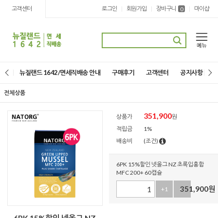
고객센터
로그인
회원가입
장바구니
마이샵
|
|
|
0
뉴질랜드 1642/면세직배송 안내
구매후기
고객센터
공지사항
전체상품
351,900
상품가
원
적립금
1%
배송비
(조건)
6PK 15%할인 넷올그 NZ 초록입홍합
MFC 200+ 60캡슐
351,900
원
+1
-1
6PK 15%할인 넷올그 NZ