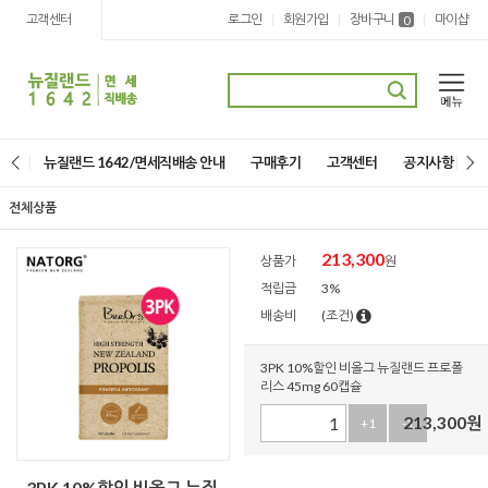
고객센터
로그인
회원가입
장바구니
마이샵
|
|
|
0
뉴질랜드 1642/면세직배송 안내
구매후기
고객센터
공지사항
전체상품
213,300
상품가
원
적립금
3%
배송비
(조건)
3PK 10%할인 비올그 뉴질랜드 프로폴
리스 45mg 60캡슐
213,300
원
+1
-1
3PK 10%할인 비올그 뉴질