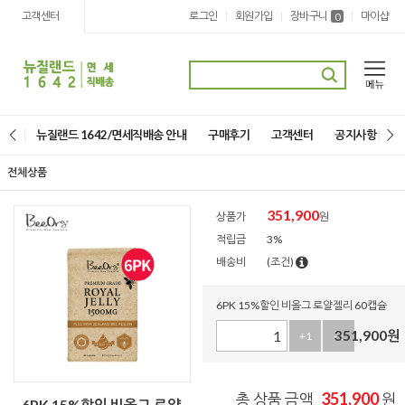
고객센터
로그인
회원가입
장바구니
마이샵
|
|
|
0
뉴질랜드 1642/면세직배송 안내
구매후기
고객센터
공지사항
전체상품
351,900
상품가
원
적립금
3%
배송비
(조건)
6PK 15%할인 비올그 로얄젤리 60캡슐
351,900
원
+1
-1
351,900
총 상품 금액
원
6PK 15%할인 비올그 로얄