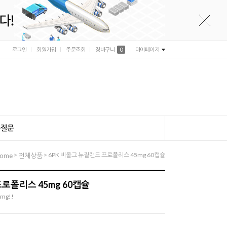
로그인
회원가입
주문조회
장바구니
0
마이페이지
는질문
>
> 6PK 비올그 뉴질랜드 프로폴리스 45mg 60캡슐
ome
전체상품
프로폴리스 45mg 60캡슐
mg!!