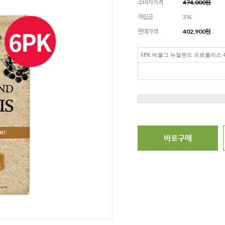
소비자가격
474,000원
적립금
3%
판매가격
402,900
원
6PK 비올그 뉴질랜드 프로폴리스 4
바로구매