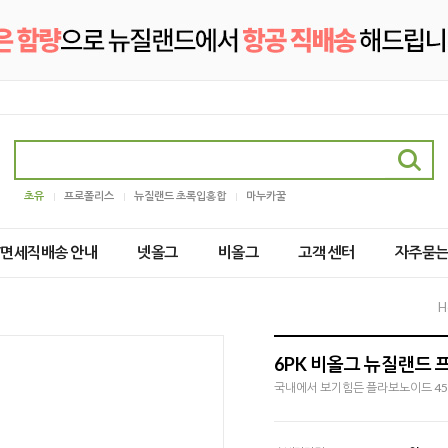
초유
프로폴리스
뉴질랜드 초록입홍합
마누카꿀
2/면세직배송 안내
넷올그
비올그
고객 센터
자주묻
H
6PK 비올그 뉴질랜드 
국내에서 보기힘든 플라보노이드 45