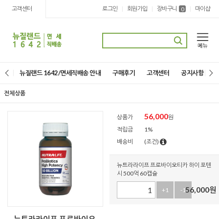
고객센터
로그인
회원가입
장바구니
마이샵
|
|
|
0
뉴질랜드 1642/면세직배송 안내
구매후기
고객센터
공지사항
전체상품
56,000
상품가
원
적립금
1%
배송비
(조건)
뉴트라라이프 프로바이오티카 하이 포텐
시 500억 60캡슐
56,000
원
+1
-1
뉴트라라이프 프로바이오