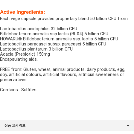
Active Ingredients:
Each vege capsule provides proprietary blend 50 billion CFU from:
Lactobacillus acidophilus 32 billion CFU
Bifidobacterium animalis ssp.lactis (Bl-04) 5 billion CFU
HOWARU® Bifidobacterium animalis ssp. lactis 5 billion CFU
Lactobacillus paracasei subsp. paracasei 5 billion CFU
Lactobacillus plantarum 3 billion CFU
Acacia (Prebiotic) 150mg
Encapsulating aids.
FREE from: Gluten, wheat, animal products, dairy products, egg,
soy, artificial colours, artificial flavours, artificial sweeteners or
preservatives.
Contains : Sulfites.
상품 고시 정보