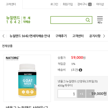
고객센터
로그인
회원가입
장바구니
마이샵
|
|
|
0
뉴질랜드 1642/면세직배송 안내
구매후기
고객센터
공지사항
전체상품
59,000
상품가
원
적립금
1%
배송비
(조건)
넷올그 뉴질랜드 산양유(고트밀크)
450g 파우더
59,000
원
+1
-1
넷올그 뉴질랜드 산양유(고