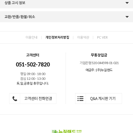
상품 고시 정보
교환/반품/환불/취소
이용안내
|
개인정보처리방침
|
이용약관
|
PC VER
고객센터
무통장입금
기업은행 520-044598-01-021
051-502-7820
예금주 : (주)뉴질랜드
평일 09:00 - 18:00
점심 12:00 - 13:00
토,일,공휴일 휴무입니다.