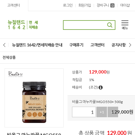
고객센터
로그인
회원가입
장바구니
마이샵
|
|
|
0
뉴질랜드 1642/면세직배송 안내
구매후기
고객센터
공지사항
전체상품
129,000
상품가
원
적립금
1%
배송비
(조건)
비올그 마누카꿀 MGO550+ 500g
129,000
원
+1
-1
129,000
총 상품 금액
원
비올그 마누카꿀 MGO550