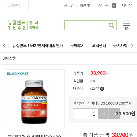
고객센터
로그인
회원가입
장바구니
마이샵
|
|
|
0
뉴질랜드 1642/면세직배송 안내
구매후기
고객센터
공지사항
전체상품
33,900
상품가
원
적립금
3%
배송비
(조건)
블랙모어스 비타민D3 1000IU 200캡슐
33,900
원
+1
-1
33,900
총 상품 금액
원
블랙모어스 비타민D3 100