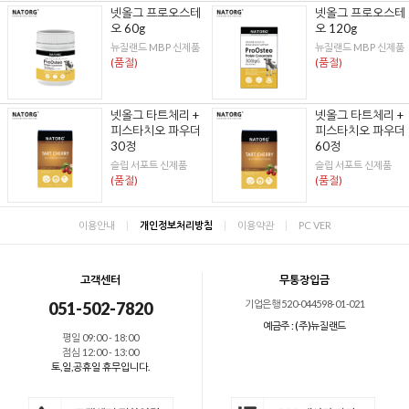
넷올그 프로오스테
넷올그 프로오스테
오 60g
오 120g
뉴질랜드 MBP 신제품
뉴질랜드 MBP 신제품
(품절)
(품절)
넷올그 타트체리 +
넷올그 타트체리 +
피스타치오 파우더
피스타치오 파우더
30정
60정
슬립 서포트 신제품
슬립 서포트 신제품
(품절)
(품절)
이용안내
|
개인정보처리방침
|
이용약관
|
PC VER
고객센터
무통장입금
기업은행 520-044598-01-021
051-502-7820
예금주 : (주)뉴질랜드
평일 09:00 - 18:00
점심 12:00 - 13:00
토,일,공휴일 휴무입니다.